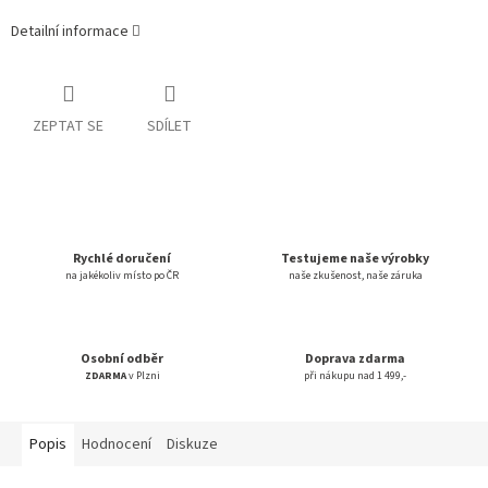
Detailní informace
ZEPTAT SE
SDÍLET
Rychlé doručení
Testujeme naše výrobky
na jakékoliv místo po ČR
naše zkušenost, naše záruka
Osobní odběr
Doprava zdarma
ZDARMA
v Plzni
při nákupu nad 1 499,-
Popis
Hodnocení
Diskuze