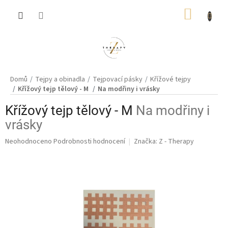
Přejít
NÁKUP
na
obsah
KOŠÍK
Domů
Tejpy a obinadla
Tejpovací pásky
Křížové tejpy
Křížový tejp tělový - M
Na modřiny i vrásky
Křížový tejp tělový - M
Na modřiny i
vrásky
Průměrné
Neohodnoceno
Podrobnosti hodnocení
Značka:
Z - Therapy
hodnocení
produktu
je
0,0
z
5
hvězdiček.