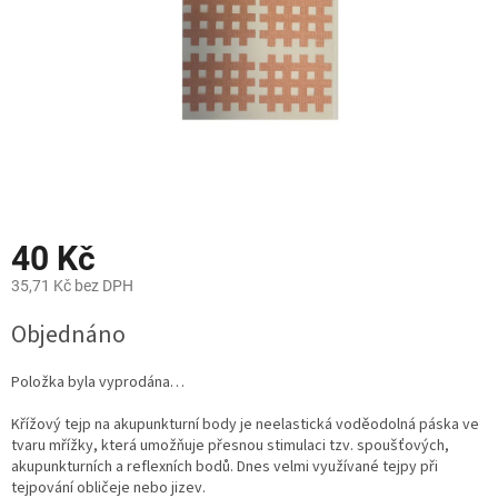
40 Kč
35,71 Kč bez DPH
Měrná
Objednáno
cena:
Položka byla vyprodána…
Křížový tejp na akupunkturní body je neelastická voděodolná páska ve
tvaru mřížky, která umožňuje přesnou stimulaci tzv. spoušťových,
akupunkturních a reflexních bodů. Dnes velmi využívané tejpy při
tejpování obličeje nebo jizev.