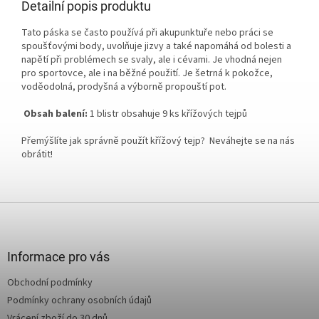
Detailní popis produktu
Tato páska se často používá při akupunktuře nebo práci se
spoušťovými body, uvolňuje jizvy a také napomáhá od bolesti a
napětí při problémech se svaly, ale i cévami. Je vhodná nejen
pro sportovce, ale i na běžné použití. Je šetrná k pokožce,
voděodolná, prodyšná a výborně propouští pot.
Obsah balení:
1 blistr obsahuje 9 ks křížových tejpů
Přemýšlíte jak správně použít křížový tejp? Neváhejte se na nás
obrátit!
Z
á
p
a
Informace pro vás
t
Obchodní podmínky
í
Podmínky ochrany osobních údajů
Vrácení zboží do 30 dnů