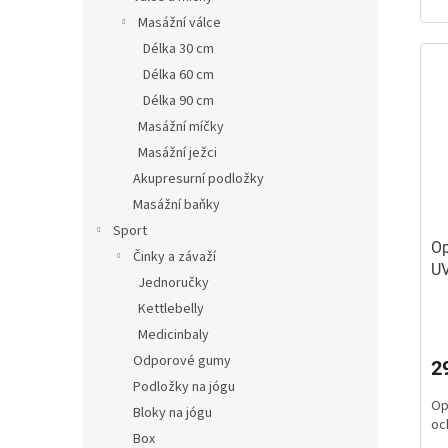
hv
Masážní válce
Délka 30 cm
Délka 60 cm
Délka 90 cm
Masážní míčky
Masážní ježci
Akupresurní podložky
Masážní baňky
Sport
Op
Činky a závaží
UV
Jednoručky
Kettlebelly
Pr
ho
Medicinbaly
pr
Odporové gumy
2
je
Podložky na jógu
5,
Op
z
Bloky na jógu
oc
5
Box
hv