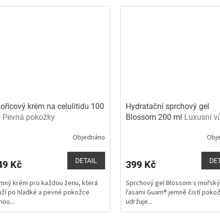
ořicový krém na celulitidu 100
Hydratační sprchový gel
l
Pevná pokožky
Blossom 200 ml
Luxusní v
Objednáno
Obj
ůměrné
Průměrné
dnocení
hodnocení
oduktu
produktu
DETAIL
DE
49 Kč
399 Kč
xtra široký tejp pro lymfotejpování a rehabilitaci
je
0
5,0
mný krém pro každou ženu, která
Sprchový gel Blossom s mořsk
z
uží po hladké a pevné pokožce
řasami Guam® jemně čistí pokož
5
hou...
udržuje...
ězdiček.
hvězdiček.