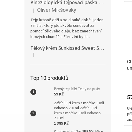
Kineziologická tejpovací páska 10 cm tělová
E
Oliver Mikšovský
|
Hodnocení produktu je 5 z 5 hvězdiček.
Tejp krásně drží a po dlouhé době i jeden
z mála, který jde skvěle sundavat za
pomocí tělového oleje, bez zanechávání
lepivých chumáču. Zárověň bych...
Tělový krém Sunkissed Sweet Swirl Marshmallow 300ml
|
Hodnocení produktu je 5 z 5 hvězdiček.
Ch
un
kr
Top 10 produktů
Pr
ho
Pevný tejp bílý
Tejpy na prsty
pr
59 Kč
5
je
Zeštíhlující krém s mořskou solí
5,
Inthenso 200 ml
Zeštíhlující
Ul
z
krém s mořskou solí Inthenso
př
5
200 ml
zn
hv
1 385 Kč
Opalovací mléko SPF 50 UVA +