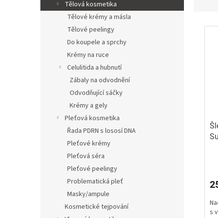
z
Tělová kosmetika
e
Tělové krémy a másla
V
n
Tělové peelingy
ý
í
Do koupele a sprchy
p
p
Krémy na ruce
i
r
Celulitida a hubnutí
s
o
p
d
Zábaly na odvodnění
r
u
Odvodňující sáčky
o
k
Krémy a gely
d
t
Pleťová kosmetika
u
ů
Šl
Řada PDRN s lososí DNA
k
Su
t
Pleťové krémy
Sv
ů
Pleťová séra
Pr
ho
Pleťové peelingy
pr
Problematická pleť
2
je
Masky/ampule
5,
Na
z
Kosmetické tejpování
s 
5