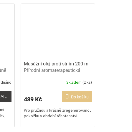
Masážní olej proti striím 200 ml
ůně
Přírodní aromaterapeutická
kosmetika
ednáno
Skladem
(2 ks)
TAIL
Do košíku
489 Kč
ými
Pro pružnou a krásně zregenerovanou
ku,
pokožku v období těhotenství.