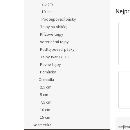
p
7,5 cm
a
Nejpr
10 cm
n
Podtejpovací pásky
e
Tejpy na obličej
l
Křížové tejpy
Veterinární tejpy
Podtejpovací pásky
Tejpy tvaru Y, X, I
Pevné tejpy
Pomůcky
Obinadla
2,5 cm
5 cm
7,5 cm
10 cm
15 cm
Ř
Kosmetika
a
Nejlev