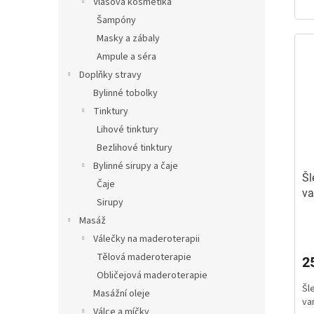
Vlasová kosmetika
hv
Šampóny
Masky a zábaly
Ampule a séra
Doplňky stravy
Bylinné tobolky
Tinktury
Lihové tinktury
Bezlihové tinktury
Bylinné sirupy a čaje
Šl
Čaje
va
Sirupy
va
Masáž
Pr
ho
Válečky na maderoterapii
pr
Tělová maderoterapie
2
je
Obličejová maderoterapie
5,
Šl
z
Masážní oleje
va
5
Válce a míčky