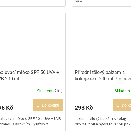
ke...
ězdiček.
alovací mléko SPF 50 UVA +
Přírodní tělový balzám s
B 200 ml
kolagenem 200 ml
Pro pev
a hydrataci pokožky
Skladem
(2 ks)
Skladem
ůměrné
Průměrné
dnocení
hodnocení
oduktu
produktu
Do košíku
Do k
95 Kč
298 Kč
je
0
5,0
alovací mléko s SPF 50 a UVA + UVB
Luxusní tělový balzám s kolage
z
hranou s aktivními výtažky z...
pro pevnou a hydratovanou pok
5
ězdiček.
hvězdiček.