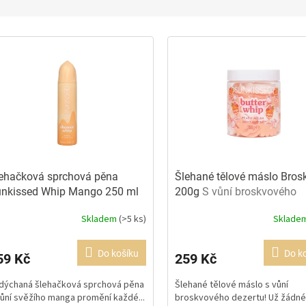
ehačková sprchová pěna
Šlehané tělové máslo Bros
nkissed Whip Mango 250 ml
200g
S vůní broskvového
ěží mango
dezertu
Skladem
(>5 ks)
Sklade
ůměrné
Průměrné
dnocení
hodnocení
oduktu
produktu
Do košíku
Do k
59 Kč
259 Kč
je
0
5,0
dýchaná šlehačková sprchová pěna
Šlehané tělové máslo s vůní
z
vůní svěžího manga promění každé...
broskvového dezertu! Už žádn
5