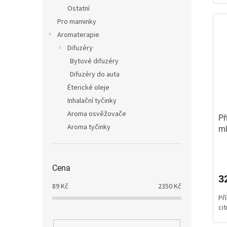
Ostatní
Pro maminky
Aromaterapie
Difuzéry
Bytové difuzéry
Difuzéry do auta
Éterické oleje
Inhalační tyčinky
Aroma osvěžovače
Př
Aroma tyčinky
m
Pr
ho
Cena
pr
3
je
89
Kč
2350
Kč
5,
Př
z
ci
5
hv