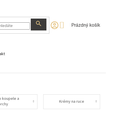
NÁKUPNÍ
Prázdný košík
KOŠÍK
akt
o koupele a
Krémy na ruce
prchy