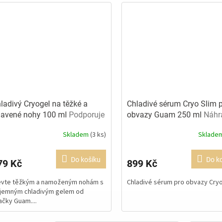
xtra široký tejp pro lymfotejpování a rehabilitaci
Sladká vůně
ladivý Cryogel na těžké a
Chladivé sérum Cryo Slim 
avené nohy 100 ml
Podporuje
obvazy Guam 250 ml
Náhr
evní oběh
sérum k obvazům Cryo Sli
Skladem
(3 ks)
Sklade
ůměrné
Průměrné
dnocení
hodnocení
oduktu
produktu
Do košíku
Do k
79 Kč
899 Kč
je
0
5,0
evte těžkým a namoženým nohám s
Chladivé sérum pro obvazy Cryo
z
íjemným chladivým gelem od
5
ačky Guam....
ězdiček.
hvězdiček.