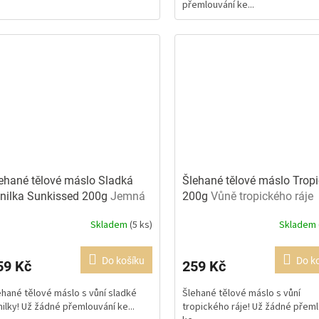
přemlouvání ke...
ězdiček.
hvězdiček.
ehané tělové máslo Sladká
Šlehané tělové máslo Tropi
nilka Sunkissed 200g
Jemná
200g
Vůně tropického ráje
nilka
Skladem
(5 ks)
Skladem
ůměrné
dnocení
oduktu
Do košíku
Do k
59 Kč
259 Kč
0
ehané tělové máslo s vůní sladké
Šlehané tělové máslo s vůní
nilky! Už žádné přemlouvání ke...
tropického ráje! Už žádné přem