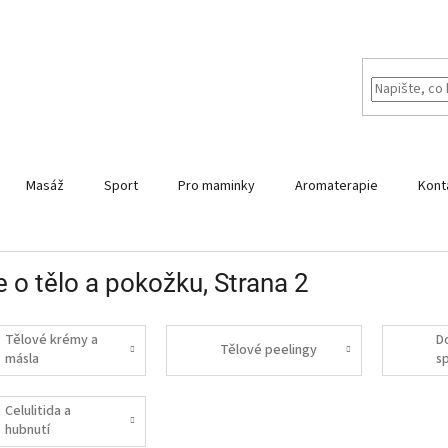
Masáž
Sport
Pro maminky
Aromaterapie
Kont
 o tělo a pokožku
, Strana 2
Tělové krémy a
D
Tělové peelingy
másla
s
Celulitida a
hubnutí