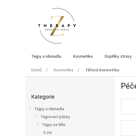
Přejít
na
obsah
Tejpy a obinadla
Kosmetika
Doplňky stravy
Domů
Kosmetika
Tělová kosmetika
P
Péče
o
Přeskočit
s
kategorie
Kategorie
t
r
Tejpy a obinadla
a
Tejpovací pásky
n
Tejpy na tělo
n
í
5 cm