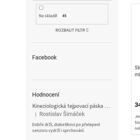
Na skladě
45
ROZBALIT FILTR
Facebook
Sk
m
Pr
ho
Hodnocení
pr
3
Kineziologická tejpovací páska 10 cm tělová
E
je
5,
Rostislav Šimáček
|
Hodnocení produktu je 5 z 5 hvězdiček.
Je
z
to
5
Dobře drží, diabetikovi po přelepení
no
hv
senzoru vydrží i sprchování.