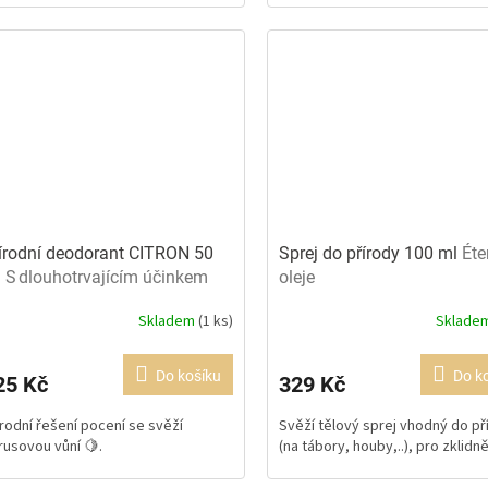
írodní deodorant CITRON 50
Sprej do přírody 100 ml
Éte
l
S dlouhotrvajícím účinkem
oleje
Skladem
(1 ks)
Sklade
ůměrné
Průměrné
dnocení
hodnocení
oduktu
produktu
Do košíku
Do k
25 Kč
329 Kč
je
0
5,0
írodní řešení pocení se svěží
Svěží tělový sprej vhodný do př
z
trusovou vůní 🍋.
(na tábory, houby,..), pro zklidněn
5
ězdiček.
hvězdiček.