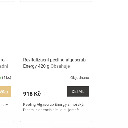
pro
Revitalizační peeling algascrub
adní
Energy 420 g
Obsahuje
b
esenciální oleje
m
(4 ks)
Objednáno
Průměrné
hodnocení
produktu
DETAIL
ošíku
918 Kč
je
5,0
Peeling Algascrub Energy s mořskými
 Slim.
z
řasami a esenciálními oleji jemně...
5
hvězdiček.