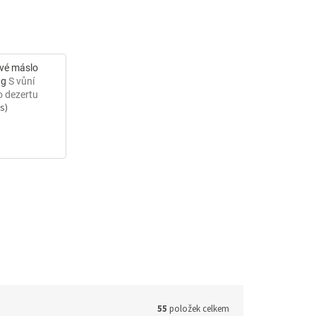
ové máslo
0g
S vůní
 dezertu
ks)
55
položek celkem