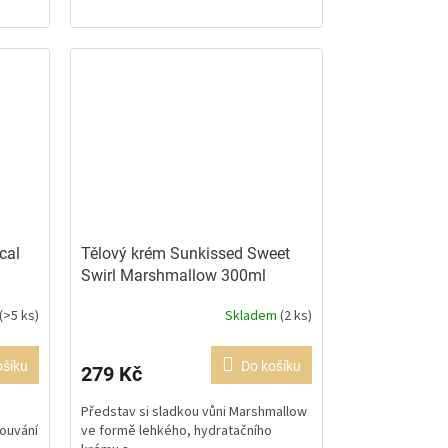
hvězdiček.
cal
Tělový krém Sunkissed Sweet
Swirl Marshmallow 300ml
Sladká vůně
(>5 ks)
Skladem
(2 ks)
Průměrné
hodnocení
produktu
ošíku
Do košíku
279 Kč
je
5,0
Představ si sladkou vůni Marshmallow
z
louvání
ve formě lehkého, hydratačního
5