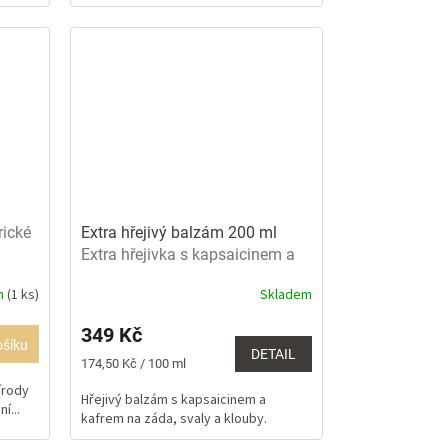
rické
Extra hřejivý balzám 200 ml
Extra hřejivka s kapsaicinem a
kafrem
m
(1 ks)
Skladem
Průměrné
hodnocení
349 Kč
produktu
ošíku
je
DETAIL
Měrná
174,50 Kč / 100 ml
5,0
cena:
írody
z
Hřejivý balzám s kapsaicinem a
í...
5
kafrem na záda, svaly a klouby.
hvězdiček.