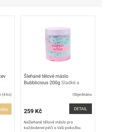
kev
Šlehané tělové máslo
Bubblicious 200g
Sladké a
našlehané
m
(4 ks)
Objednáno
Průměrné
hodnocení
produktu
DETAIL
ošíku
259 Kč
je
5,0
Našlehané tělové máslo pro
z
každodenní péči o Vaši pokožku.
é
5