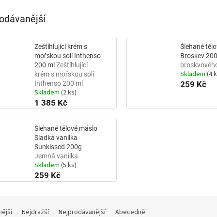
odávanější
Zeštíhlující krém s
Šlehané těl
mořskou solí Inthenso
Broskev 20
200 ml
Zeštíhlující
broskvového
Skladem
(4 
krém s mořskou solí
Inthenso 200 ml
259 Kč
Skladem
(2 ks)
1 385 Kč
Šlehané tělové máslo
Sladká vanilka
Sunkissed 200g
Jemná vanilka
Skladem
(5 ks)
259 Kč
nější
Nejdražší
Nejprodávanější
Abecedně