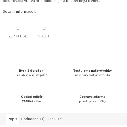
polstrovaná vrstva pro pohodlnější a bezpečnější trénink.
Detailní informace
ZEPTAT SE
SDÍLET
Rychlé doručení
Testujeme naše výrobky
na jakékoliv místo po ČR
naše zkušenost, naše záruka
Osobní odběr
Doprava zdarma
ZDARMA
v Plzni
při nákupu nad 1 499,-
Popis
Hodnocení (1)
Diskuze