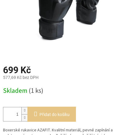
699 Kč
577,69 Kč bez DPH
Měrná
Skladem
(1 ks)
cena:
Přidat do košíku
Boxerské rukavice AZAFIT. Kvalitní materiál, pevné zapínání a