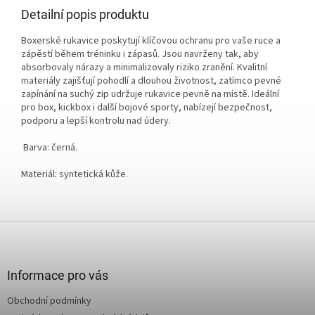
Detailní popis produktu
Boxerské rukavice poskytují klíčovou ochranu pro vaše ruce a
zápěstí během tréninku i zápasů. Jsou navrženy tak, aby
absorbovaly nárazy a minimalizovaly riziko zranění. Kvalitní
materiály zajišťují pohodlí a dlouhou životnost, zatímco pevné
zapínání na suchý zip udržuje rukavice pevně na místě. Ideální
pro box, kickbox i další bojové sporty, nabízejí bezpečnost,
podporu a lepší kontrolu nad údery.
Barva: černá.
Materiál: syntetická kůže.
Z
á
p
a
Informace pro vás
t
Obchodní podmínky
í