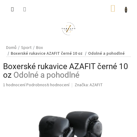
Přejít
NÁKUP
na
obsah
KOŠÍK
Domů
Sport
Box
Boxerské rukavice AZAFIT černé 10 oz
Odolné a pohodlné
Boxerské rukavice AZAFIT černé 10
oz
Odolné a pohodlné
Průměrné
1 hodnocení
Podrobnosti hodnocení
Značka:
AZAFIT
hodnocení
produktu
je
5,0
z
5
hvězdiček.