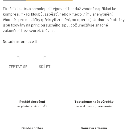
Fixační elastická samolepicí tejpovací bandáž v
hodná například ke
kompresi, fixaci kloubů, zápěstí, nebo k flexibilnímu znehybnění.
Vhodné i pro mazlíčky (překrytí zranění, po operaci). Jednotlivé otočky
jsou fixovány na principu suchého zipu, což umožňuje snadné
zakončení bez svorek či úvazu.
Detailní informace
ZEPTAT SE
SDÍLET
Rychlé doručení
Testujeme naše výrobky
na jakékoliv místo po ČR
naše zkušenost, naše záruka
Osobní odběr
Doprava zdarma