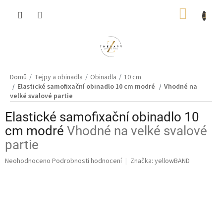
Přejít
NÁKUP
na
obsah
KOŠÍK
Domů
Tejpy a obinadla
Obinadla
10 cm
Elastické samofixační obinadlo 10 cm modré
Vhodné na
velké svalové partie
Elastické samofixační obinadlo 10
cm modré
Vhodné na velké svalové
partie
Průměrné
Neohodnoceno
Podrobnosti hodnocení
Značka:
yellowBAND
hodnocení
produktu
je
0,0
z
5