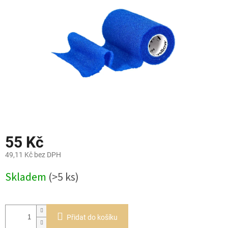
hvězdiček.
55 Kč
49,11 Kč bez DPH
Měrná
Skladem
(>5 ks)
cena:
Přidat do košíku