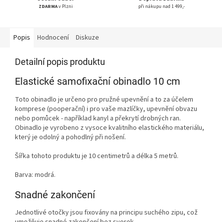
ZDARMA
v Plzni
při nákupu nad 1 499,-
Popis
Hodnocení
Diskuze
Detailní popis produktu
Elastické samofixační obinadlo 10 cm
Toto obinadlo je určeno pro pružné upevnění a to za účelem
komprese (pooperační) i pro vaše mazlíčky, upevnění obvazu
nebo pomůcek - například kanyl a překrytí drobných ran.
Obinadlo je vyrobeno z vysoce kvalitního elastického materiálu,
který je odolný a pohodlný při nošení.
Šířka tohoto produktu je 10 centimetrů a délka 5 metrů.
Barva: modrá.
Snadné zakončení
Jednotlivé otočky jsou fixovány na principu suchého zipu, což